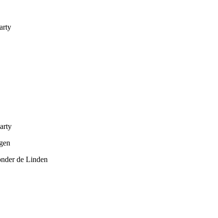
arty
arty
ngen
onder de Linden